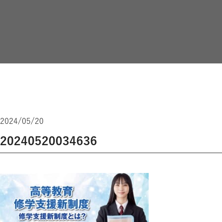
2024/05/20
20240520034636