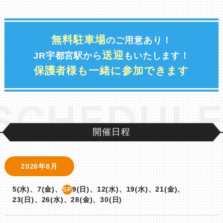
US
OPEN CAMPUS
EN CAMPUS
OPEN
無料駐車場
のご用意あり！
送迎
JR宇都宮駅から
もいたします！
US
OPEN CAMPUS
保護者様も一緒に参加できます
EN CAMPUS
OPEN
CHEDULE
US
OPEN CAMPUS
開催日程
EN CAMPUS
OPEN
2026年8月
5(水)、7(金)、
9(日)、12(水)、19(水)、21(金)、
SP
23(日)、26(水)、28(金)、30(日)