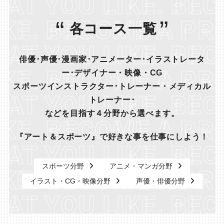
 LIKE. BECOME A 
OME A PROFESSION
各コース一覧
 LIKE. BECOME A 
俳優･声優･漫画家･アニメーター･イラストレータ
OME A PROFESSION
ー･デザイナー・映像・CG
スポーツインストラクター･トレーナー・メディカル
 LIKE. BECOME A 
トレーナー･
などを目指す４分野から選べます。
OME A PROFESSION
『アート＆スポーツ』で好きな事を仕事にしよう！
 LIKE. BECOME A 
スポーツ分野
アニメ・マンガ分野
OME A PROFESSION
イラスト・CG・映像分野
声優・俳優分野
 LIKE. BECOME A 