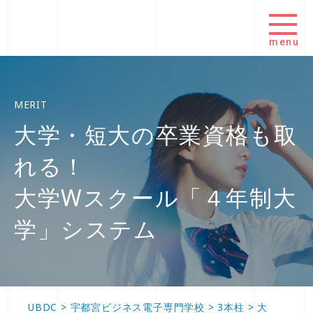
menu
MERIT
大学・短大の卒業資格も取
れる！
大学Wスクール「４年制大
学」システム
UBDC
>
宇都宮ビジネス電子専門学校
>
3本柱
>
大