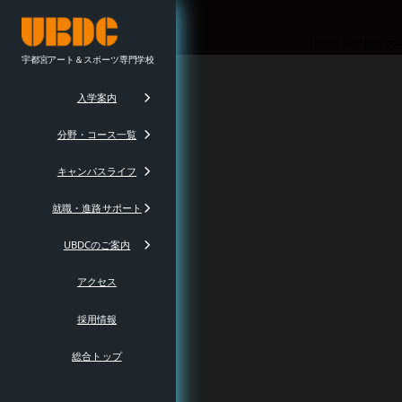
UBDC
>
宇都宮ア
宇都宮アート＆スポーツ専門学校
入学案内
分野・コース一覧
キャンパスライフ
就職・進路サポート
UBDCのご案内
アクセス
採用情報
総合トップ