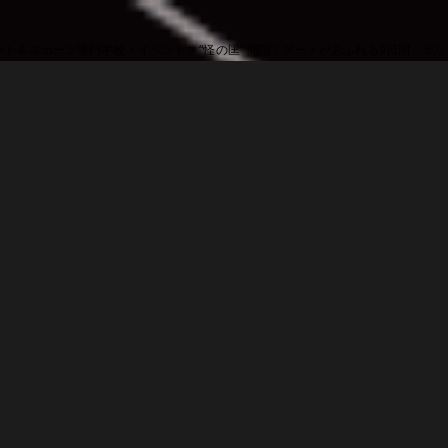
ート＆スポーツ専門学校
>
イベント
>
“怪の匡” 開国！アートがあふれる9日間 オ