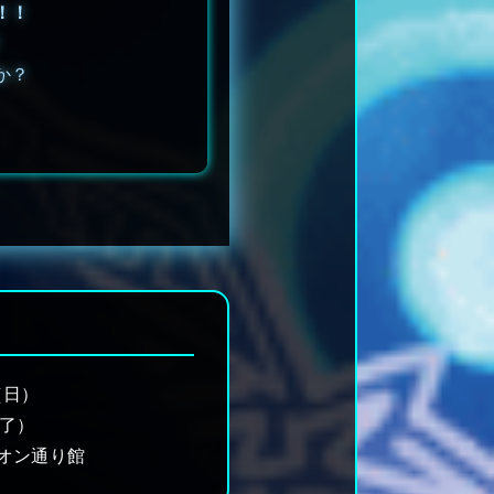
！！
か？
（日）
0終了）
オン通り館