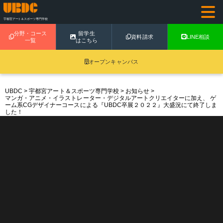
宇都宮アート＆スポーツ専門学校
分野・コース
留学生
資料請求
LINE相談
一覧
はこちら
オープンキャンパス
UBDC
>
宇都宮アート＆スポーツ専門学校
>
お知らせ
>
マンガ・アニメ・イラストレーター・デジタルアートクリエイターに加え、 ゲ
ーム系CGデザイナーコースによる『UBDC卒展２０２２』大盛況にて終了しま
した！