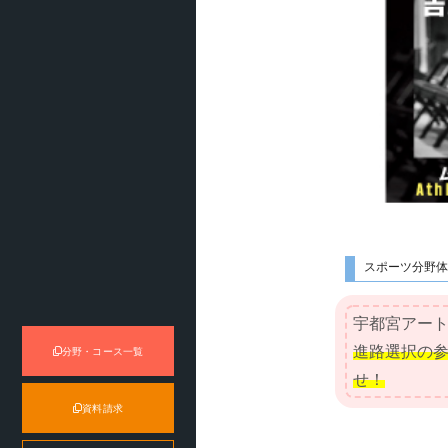
スポーツ分野体
宇都宮アー
進路選択の
分野・コース一覧
せ！
資料請求