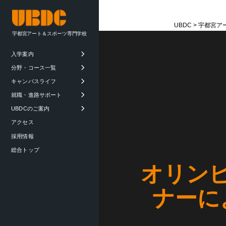
UBDC
>
宇都宮ア
宇都宮アート＆スポーツ専門学校
入学案内
分野・コース一覧
キャンパスライフ
就職・進路サポート
UBDCのご案内
アクセス
採用情報
総合トップ
オリン
ナーに