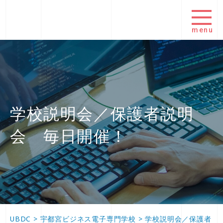
menu
学校説明会／保護者説明
会 毎日開催！
UBDC
>
宇都宮ビジネス電子専門学校
>
学校説明会／保護者